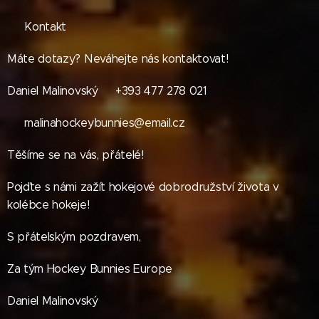
📞 Kontakt
Máte dotazy? Neváhejte nás kontaktovat!
Daniel Malinovský📱 +393 477 278 021
📧 malinahockeybunnies@email.cz
Těšíme se na vás, přátelé! 🏒🇨🇦
Pojďte s námi zažít hokejové dobrodružství života v
kolébce hokeje!
S přátelským pozdravem,
Za tým Hockey Bunnies Europe
Daniel Malinovský