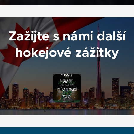
Zažijte s námi další
hokejové zážitky
Easter HB
- Italy
více
informací
zde