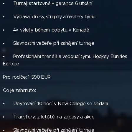
• ✅ Turnaj: startovné + garance 6 utkání
• ✅ Výbava: dresy, stulpny a návleky týmu
• ✅ 4× výlety během pobytu v Kanadě
• ✅ Slavnostní večeře při zahájení turnaje
• ✅ Profesionální trenéři a vedoucí týmu Hockey Bunnies
Europe
Pro rodiče: 1 590 EUR
Co je zahrnuto:
• ✅ Ubytování: 10 nocí v New College se snídaní
• ✅ Transfery: z letiště, na zápasy a akce
• ✅ Slavnostní večeře při zahájení turnaje