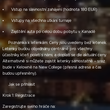
• ✅ Vstup na slavnostní zahájení (hodnota 180 EUR)
• ✅ Vstupy na všechna utkání turnaje
• ✅ Zajištění auta po celou dobu pobytu v Kanadě
⚠️ Poznámka k letenkám: Ceny jsou uvedeny bez letenek.
Letenky budou objednány centrálně pro všechny
účastníky, kteří poletí s námi, a doplatí se dle aktuální ceny.
Alternativně si můžete zajistit letenky samostatně – sraz
bude v Kelowně na New College (přesná adresa a čas
budou upřesněny).
📝 Jak se přihlásit
Krok 1: Registrace
Zaregistrujte svého hráče na: