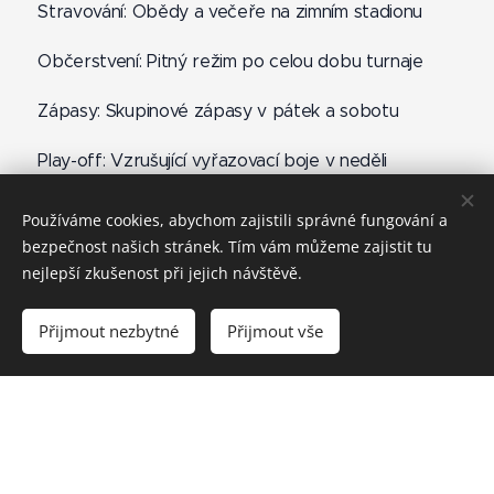
🍽️ Stravování: Obědy a večeře na zimním stadionu
🥤 Občerstvení: Pitný režim po celou dobu turnaje
🏒 Zápasy: Skupinové zápasy v pátek a sobotu
🏆 Play-off: Vzrušující vyřazovací boje v neděli
🎯 Soutěže: Soutěže zručnosti s atraktivními cenami
Používáme cookies, abychom zajistili správné fungování a
bezpečnost našich stránek. Tím vám můžeme zajistit tu
🎁 Tombola: Losování o hodnotné ceny
nejlepší zkušenost při jejich návštěvě.
🔥 Registrace hráčů
Přijmout nezbytné
Přijmout vše
Neváhejte a zaregistrujte se ještě dnes!
📲 Telefon: +39 347 727 8021
📧 E-mail: malinahockeybunnies@email.cz