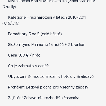
📍 Místo konání Bratislava, Slovensko (Zimní stadion V.
Dzurilly)
🏒 Kategorie Hráči narození v letech 2010–2011
(U15/U16)
👥 Formát hry 5 na 5 (celé hřiště)
🔢 Složení týmu Minimálně 15 hráčů + 2 brankáři
💶 Cena 380 € / hráč
✅ Co je zahrnuto v ceně?
🏨 Ubytování: 3× noc se snídaní v hotelu v Bratislavě
🧊 Pronájem: Ledová plocha pro všechny zápasy
⚕️ Zajištění: Zdravotník, rozhodčí a časomíra